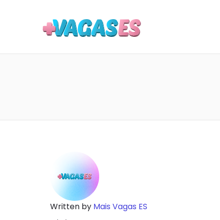
MAIS VA
Pe
Té
pa
Written by
Mais Vagas ES