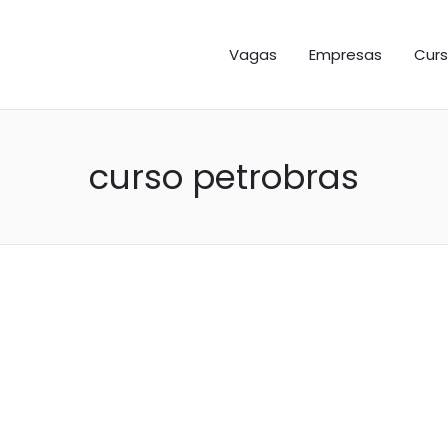
GAS ES
Vagas
Empresas
Curs
curso petrobras
trobras oferece 400 vag
cnicos gratuitos no Espí
rceria com o IFES