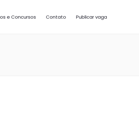
os e Concursos
Contato
Publicar vaga
as em Cursos
rito Santo em