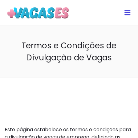
Me
MAIS VAGAS ES
Termos e Condições de
Divulgação de Vagas
1. Introdução
Este página estabelece os termos e condições para
a divulgação de vagas de emprego, definindo as