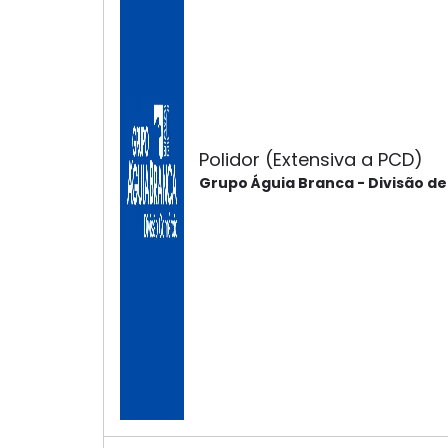
Polidor (Extensiva a PCD)
Grupo Águia Branca - Divisão d