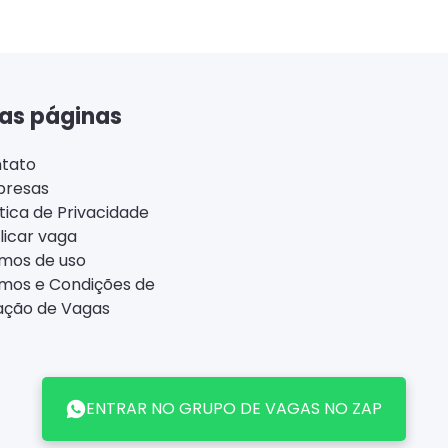
as páginas
tato
resas
ítica de Privacidade
licar vaga
mos de uso
mos e Condições de
ação de Vagas
ENTRAR NO GRUPO DE VAGAS NO ZAP
Back
to