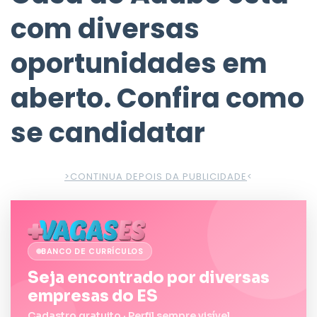
com diversas
oportunidades em
aberto. Confira como
se candidatar
>CONTINUA DEPOIS DA PUBLICIDADE
<
BANCO DE CURRÍCULOS
Seja encontrado por diversas
empresas do ES
Cadastro gratuito · Perfil sempre visível