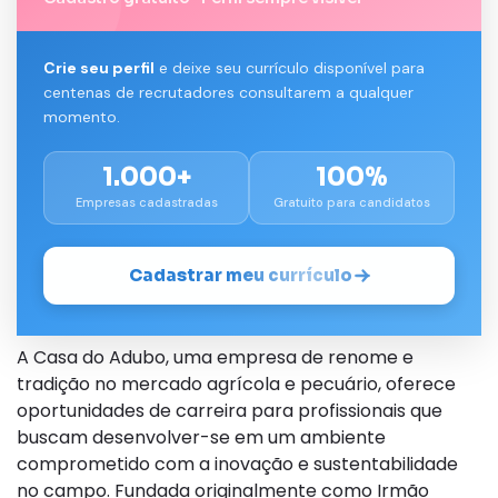
Crie seu perfil
e deixe seu currículo disponível para
centenas de recrutadores consultarem a qualquer
momento.
1.000+
100%
Empresas cadastradas
Gratuito para candidatos
Cadastrar meu currículo
A Casa do Adubo, uma empresa de renome e
tradição no mercado agrícola e pecuário, oferece
oportunidades de carreira para profissionais que
buscam desenvolver-se em um ambiente
comprometido com a inovação e sustentabilidade
no campo. Fundada originalmente como Irmão