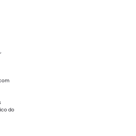
,
 com
s
ico do