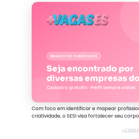
BANCO DE CURRÍCULOS
Seja encontrado por
diversas empresas do
Cadastro gratuito · Perfil sempre visível
Com foco em identificar e mapear profissio
criatividade, o SESI visa fortalecer seu corp
>CONTI