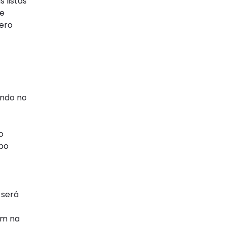
 listas
se
ero
ando no
o
mpo
 será
em na