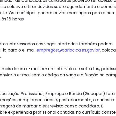
ador de Cariacica, os candidatos poderão ter acesso às
o seletivo e tirar dúvidas sobre agendamento e como 
ente. Os munícipes podem enviar mensagens para o núm
 às 16 horas.
datos interessados nas vagas ofertadas também podem
-lo para o e-mail
empregos@cariacica.es.gov.br
, coloc
.
 mais de um e-mail em um intervalo de sete dias, pois iss
 enviar o e-mail sem o código da vaga e a função no ca
acitação Profissional, Emprego e Renda (Gecaper) fará
ormações complementares e, posteriormente, o cadastro
regará de marcar a entrevista com o candidato. É
bre experiência profissional contidas no currículo const