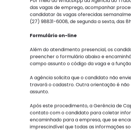
Por meio do WhatsApp da Agência do Trabalh
das vagas de emprego, acompanhar process
candidatar às vagas oferecidas semanalm
(27) 98831-6008, de segunda a sexta, das 8h
Formulário on-line
Além do atendimento presencial, os candi
preencher o formulário abaixo e encaminhá
campo assunto o código da vaga e a função
A agência solicita que o candidato não envie
travará o cadastro. Outra orientação é não
assunto.
Após este procedimento, a Gerência de Cap
contato com o candidato para coletar inf
encaminhado para a empresa, que se encar
imprescindível que todas as informações so