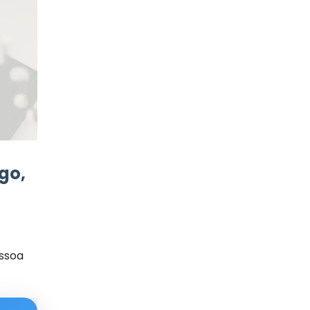
go,
ssoa