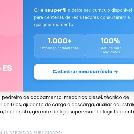
Crie seu perfil
e deixe seu currículo disponível
para centenas de recrutadores consultarem a
qualquer momento.
1.000+
100%
Empresas cadastradas
Gratuito para
candidatos
 ES
Cadastrar meu currículo
pedreiro de acabamento, mecânico diesel, técnico de
 de frios, ajudante de carga e descarga, auxiliar de insta
 balconista, gerente de loja, supervisor de logística, ent
NUA DEPOIS DA PUBLICIDADE
<