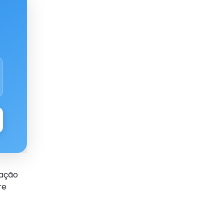
lação
re