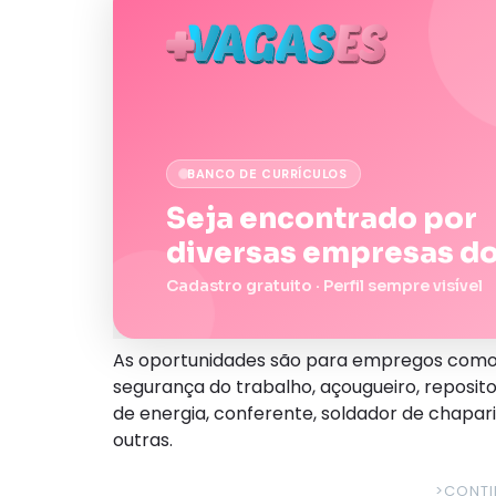
BANCO DE CURRÍCULOS
Seja encontrado por
diversas empresas do
Cadastro gratuito · Perfil sempre visível
As oportunidades são para empregos como 
segurança do trabalho, açougueiro, repositor
de energia, conferente, soldador de chaparia,
outras.
>CONTI