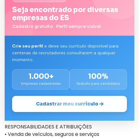
Seja encontrado por diversas
empresas do ES
Cadastro gratuito · Perfil sempre visível
Crie seu perfil
e deixe seu currículo disponível para
centenas de recrutadores consultarem a qualquer
momento.
1.000+
100%
Empresas cadastradas
Gratuito para candidatos
Cadastrar meu currículo
RESPONSABILIDADES E ATRIBUIÇÕES
• Venda de veículos, seguros e serviços