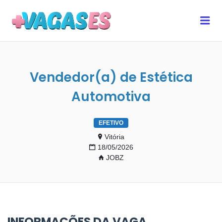
MAIS VAGAS ES
Me
Vendedor(a) de Estética
Automotiva
EFETIVO
Vitória
18/05/2026
JOBZ
INFORMAÇÕES DA VAGA