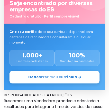
Seja encontrado por diversas
empresas do ES
Cadastro gratuito · Perfil sempre visível
Crie seu perfil
e deixe seu currículo disponível para
centenas de recrutadores consultarem a qualquer
momento.
1.000+
100%
Empresas cadastradas
Gratuito para candidatos
Cadastrar meu currículo
RESPONSABILIDADES E ATRIBUIÇÕES
Buscamos uma Vendedora proativa e orientada a
resultados para integrar o time de vendas da nossa