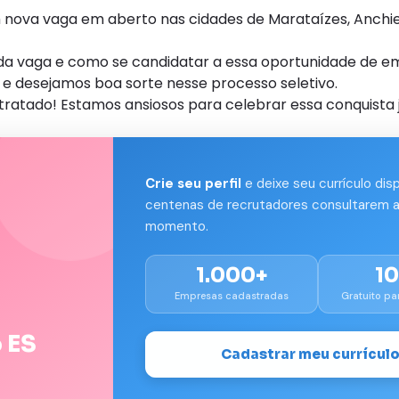
nova vaga em aberto nas cidades de Marataízes, Anchie
s da vaga e como se candidatar a essa oportunidade de e
e desejamos boa sorte nesse processo seletivo.
tratado! Estamos ansiosos para celebrar essa conquista 
Crie seu perfil
e deixe seu currículo dis
centenas de recrutadores consultarem a
momento.
1.000+
1
Empresas cadastradas
Gratuito pa
 ES
Cadastrar meu currícul