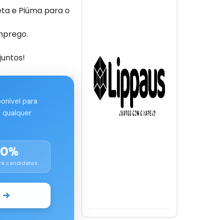
ta e Piúma para o
mprego.
juntos!
ponível para
 qualquer
00%
ra candidatos
o