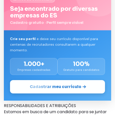
Seja encontrado por diversas
empresas do ES
Cadastro gratuito · Perfil sempre visível
Crie seu perfil
e deixe seu currículo disponível para
centenas de recrutadores consultarem a qualquer
momento.
1.000+
100%
Empresas cadastradas
Gratuito para candidatos
Cadastrar meu currículo
RESPONSABILIDADES E ATRIBUIÇÕES
Estamos em busca de um candidato para se juntar