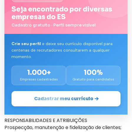
Seja encontrado por diversas
empresas do ES
Cadastro gratuito · Perfil sempre visível
Crie seu perfil
e deixe seu currículo disponível para
centenas de recrutadores consultarem a qualquer
momento.
1.000+
100%
Empresas cadastradas
Gratuito para candidatos
Cadastrar meu currículo
RESPONSABILIDADES E ATRIBUIÇÕES
Prospecção, manutenção e fidelização de clientes;