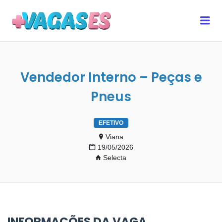
MAIS VAGAS ES
Me
Vendedor Interno – Peças e
Pneus
EFETIVO
Viana
19/05/2026
Selecta
INFORMAÇÕES DA VAGA