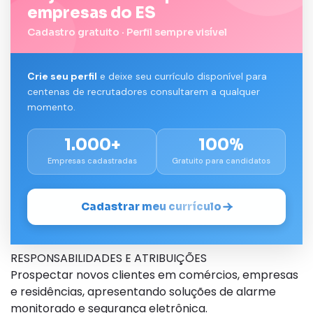
empresas do ES
Cadastro gratuito · Perfil sempre visível
Crie seu perfil
e deixe seu currículo disponível para
centenas de recrutadores consultarem a qualquer
momento.
1.000+
100%
Empresas cadastradas
Gratuito para candidatos
Cadastrar meu currículo
RESPONSABILIDADES E ATRIBUIÇÕES
Prospectar novos clientes em comércios, empresas
e residências, apresentando soluções de alarme
monitorado e segurança eletrônica.