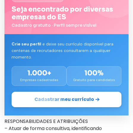
Seja encontrado por diversas
empresas do ES
Cadastro gratuito · Perfil sempre visível
Crie seu perfil
e deixe seu currículo disponível para
centenas de recrutadores consultarem a qualquer
momento.
1.000+
100%
Empresas cadastradas
Gratuito para candidatos
Cadastrar meu currículo
RESPONSABILIDADES E ATRIBUIÇÕES
– Atuar de forma consultiva, identificando