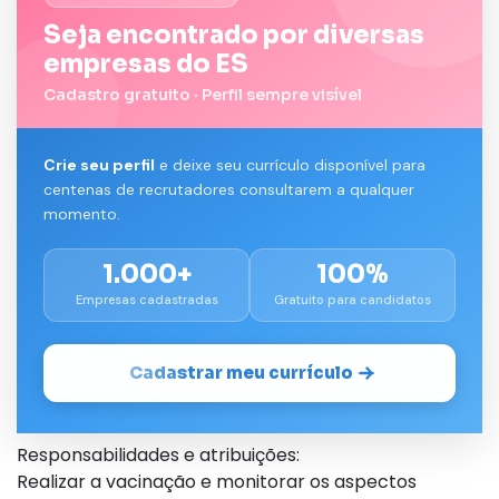
Seja encontrado por diversas
empresas do ES
Cadastro gratuito · Perfil sempre visível
Crie seu perfil
e deixe seu currículo disponível para
centenas de recrutadores consultarem a qualquer
momento.
1.000+
100%
Empresas cadastradas
Gratuito para candidatos
Cadastrar meu currículo
Responsabilidades e atribuições:
Realizar a vacinação e monitorar os aspectos