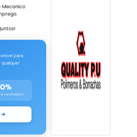
o Mecanico
mprego.
juntos!
ponível para
 qualquer
00%
ra candidatos
o