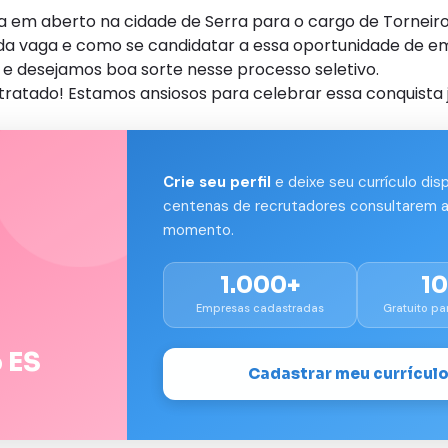
 em aberto na cidade de Serra para o cargo de Torneir
s da vaga e como se candidatar a essa oportunidade de e
e desejamos boa sorte nesse processo seletivo.
tratado! Estamos ansiosos para celebrar essa conquista 
Crie seu perfil
e deixe seu currículo dis
centenas de recrutadores consultarem a
momento.
1.000+
1
Empresas cadastradas
Gratuito pa
 ES
Cadastrar meu currícul