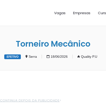
GAS ES
Vagas
Empresas
Curs
Torneiro Mecânico
Serra
18/06/2026
Quality P.U
EFETIVO
>CONTINUA DEPOIS DA PUBLICIDADE
<