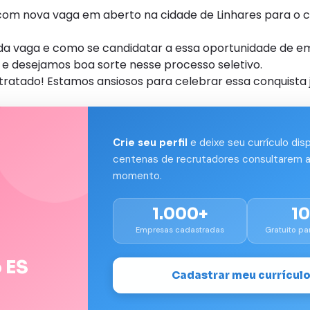
com nova vaga em aberto na cidade de Linhares para o 
s da vaga e como se candidatar a essa oportunidade de e
e desejamos boa sorte nesse processo seletivo.
tratado! Estamos ansiosos para celebrar essa conquista j
Crie seu perfil
e deixe seu currículo dis
centenas de recrutadores consultarem a
momento.
1.000+
1
Empresas cadastradas
Gratuito pa
 ES
Cadastrar meu currícul