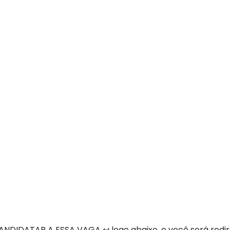
NDIDATAR A ESSA VAGA ↩ logo abaixo, e você será redi