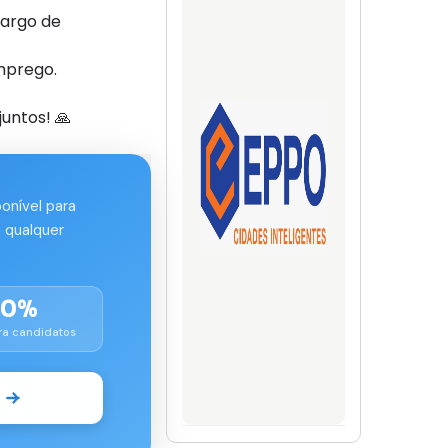
cargo de
mprego.
untos! 🙏
ponível para
 qualquer
00%
ra candidatos
o