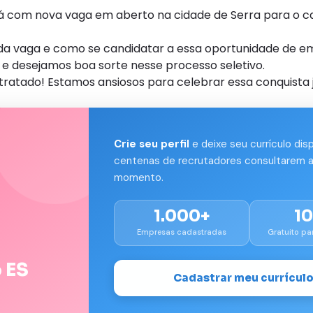
com nova vaga em aberto na cidade de Serra para o c
s da vaga e como se candidatar a essa oportunidade de e
e desejamos boa sorte nesse processo seletivo.
tratado! Estamos ansiosos para celebrar essa conquista 
Crie seu perfil
e deixe seu currículo dis
centenas de recrutadores consultarem a
momento.
1.000+
1
Empresas cadastradas
Gratuito pa
 ES
Cadastrar meu currícul