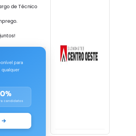
argo de Técnico
mprego.
juntos!
ponível para
 qualquer
00%
ra candidatos
o