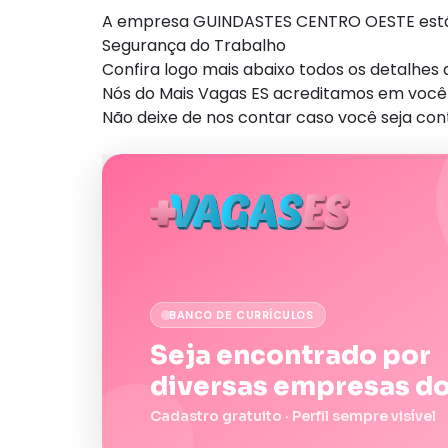
A empresa GUINDASTES CENTRO OESTE está 
Segurança do Trabalho
Confira logo mais abaixo todos os detalhe
Nós do Mais Vagas ES acreditamos em você 
Não deixe de nos contar caso você seja con
BANCO DE CURRÍCULOS
Seja encontrado por
diversas empresas do
Cadastro gratuito · Perfil sempre visível