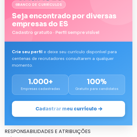
BANCO DE CURRÍCULOS
Seja encontrado por diversas
empresas do ES
Cadastro gratuito · Perfil sempre visível
Crie seu perfil
e deixe seu currículo disponível para
centenas de recrutadores consultarem a qualquer
momento.
1.000+
100%
Empresas cadastradas
Gratuito para candidatos
Cadastrar meu currículo
RESPONSABILIDADES E ATRIBUIÇÕES