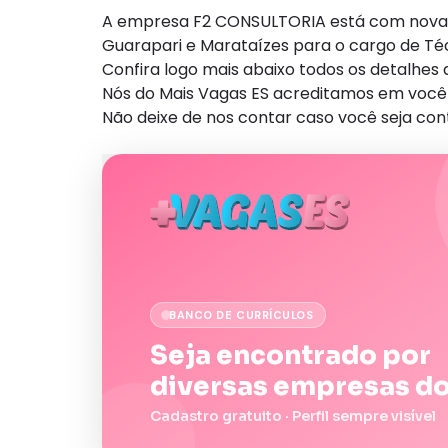
A empresa F2 CONSULTORIA está com nova v
Guarapari e Marataízes para o cargo de Té
Confira logo mais abaixo todos os detalhe
Nós do Mais Vagas ES acreditamos em você 
Não deixe de nos contar caso você seja con
BANCO DE CURRÍCULOS
Seja encontrado por
diversas empresas do
Cadastro gratuito · Perfil sempre visível