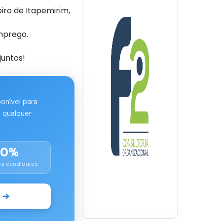
ro de Itapemirim,
mprego.
juntos!
ponível para
 qualquer
00%
ra candidatos
o