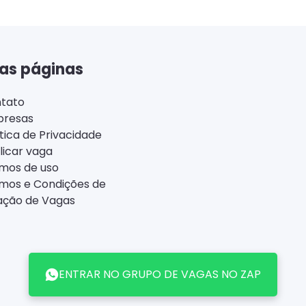
as páginas
tato
resas
ítica de Privacidade
licar vaga
mos de uso
mos e Condições de
ação de Vagas
ENTRAR NO GRUPO DE VAGAS NO ZAP
Back
to