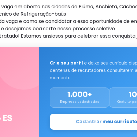
aga em aberto nas cidades de Piúma, Anchieta, Cachoei
cnico de Refrigeração-baús
s da vaga e como se candidatar a essa oportunidade de e
e desejamos boa sorte nesse processo seletivo.
tratado! Estamos ansiosos para celebrar essa conquista 
Crie seu perfil
e deixe seu currículo dis
centenas de recrutadores consultarem a
momento.
1.000+
1
Empresas cadastradas
Gratuito pa
 ES
Cadastrar meu currícul