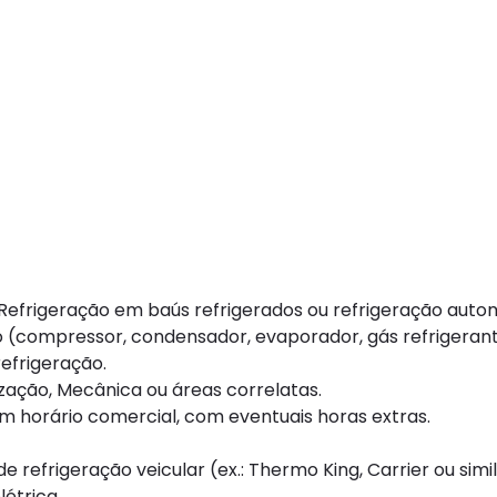
frigeração em baús refrigerados ou refrigeração autom
(compressor, condensador, evaporador, gás refrigerant
efrigeração.
zação, Mecânica ou áreas correlatas.
m horário comercial, com eventuais horas extras.
efrigeração veicular (ex.: Thermo King, Carrier ou simil
étrica.