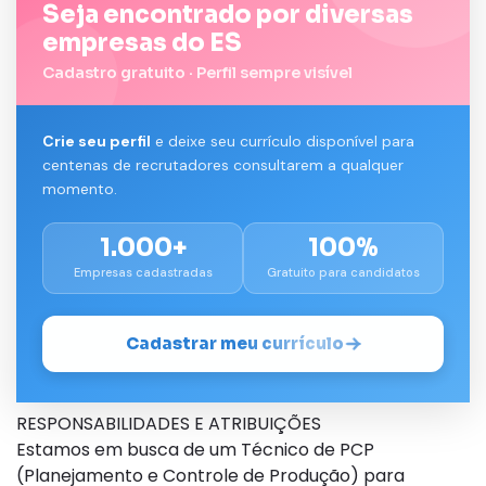
Seja encontrado por diversas
empresas do ES
Cadastro gratuito · Perfil sempre visível
Crie seu perfil
e deixe seu currículo disponível para
centenas de recrutadores consultarem a qualquer
momento.
1.000+
100%
Empresas cadastradas
Gratuito para candidatos
Cadastrar meu currículo
RESPONSABILIDADES E ATRIBUIÇÕES
Estamos em busca de um Técnico de PCP
(Planejamento e Controle de Produção) para