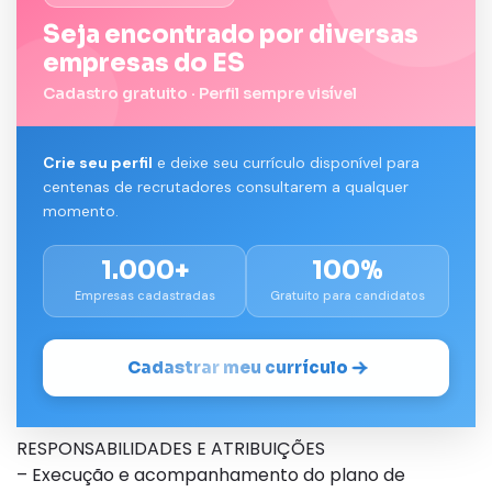
Seja encontrado por diversas
empresas do ES
Cadastro gratuito · Perfil sempre visível
Crie seu perfil
e deixe seu currículo disponível para
centenas de recrutadores consultarem a qualquer
momento.
1.000+
100%
Empresas cadastradas
Gratuito para candidatos
Cadastrar meu currículo
RESPONSABILIDADES E ATRIBUIÇÕES
– Execução e acompanhamento do plano de