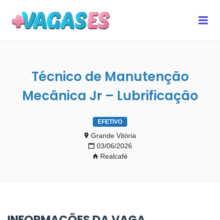
MAIS VAGAS ES
Me
Técnico de Manutenção
Mecânica Jr – Lubrificação
EFETIVO
Grande Vitória
03/06/2026
Realcafé
INFORMAÇÕES DA VAGA