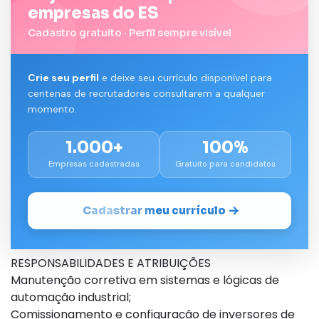
empresas do ES
Cadastro gratuito · Perfil sempre visível
Crie seu perfil
e deixe seu currículo disponível para
centenas de recrutadores consultarem a qualquer
momento.
1.000+
100%
Empresas cadastradas
Gratuito para candidatos
Cadastrar meu currículo
RESPONSABILIDADES E ATRIBUIÇÕES
Manutenção corretiva em sistemas e lógicas de
automação industrial;
Comissionamento e configuração de inversores de