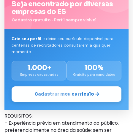
Seja encontrado por diversas
empresas do ES
Cadastro gratuito · Perfil sempre visível
Crie seu perfil
e deixe seu currículo disponível para
centenas de recrutadores consultarem a qualquer
momento.
1.000+
100%
Empresas cadastradas
Gratuito para candidatos
Cadastrar meu currículo
REQUISITOS:
– Experiência prévia em atendimento ao público,
preferencialmente na área da saúde; sem ser