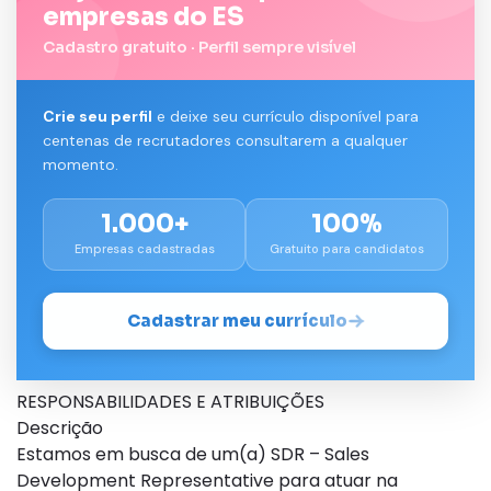
empresas do ES
Cadastro gratuito · Perfil sempre visível
Crie seu perfil
e deixe seu currículo disponível para
centenas de recrutadores consultarem a qualquer
momento.
1.000+
100%
Empresas cadastradas
Gratuito para candidatos
Cadastrar meu currículo
RESPONSABILIDADES E ATRIBUIÇÕES
Descrição
Estamos em busca de um(a) SDR – Sales
Development Representative para atuar na