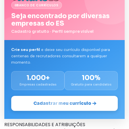
BANCO DE CURRÍCULOS
Seja encontrado por diversas
empresas do ES
Cadastro gratuito · Perfil sempre visível
Crie seu perfil
e deixe seu currículo disponível para
centenas de recrutadores consultarem a qualquer
momento.
1.000+
100%
Empresas cadastradas
Gratuito para candidatos
Cadastrar meu currículo
RESPONSABILIDADES E ATRIBUIÇÕES