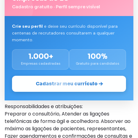
Cadastro gratuito · Perfil sempre visível
Crie seu perfil
e deixe seu currículo disponível para
centenas de recrutadores consultarem a qualquer
momento.
1.000+
100%
Empresas cadastradas
Gratuito para candidatos
Cadastrar meu currículo
Responsabilidades e atribuições:
Preparar o consultório, Atender as ligações
telefônicas de forma ágil e acolhedora. Absorver ao
máximo as ligações de pacientes, representantes,
Fazer agendamentos e confirmações de consultas e