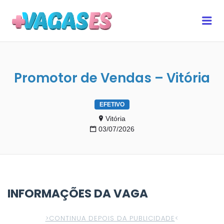
MAIS VAGAS ES
Me
Promotor de Vendas – Vitória
EFETIVO
Vitória
03/07/2026
INFORMAÇÕES DA VAGA
>CONTINUA DEPOIS DA PUBLICIDADE
<