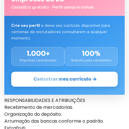
Cadastro gratuito · Perfil sempre visível
Crie seu perfil
e deixe seu currículo disponível para
centenas de recrutadores consultarem a qualquer
momento.
1.000+
100%
Empresas cadastradas
Gratuito para candidatos
Cadastrar meu currículo
RESPONSABILIDADES E ATRIBUIÇÕES
Recebimento de mercadorias.
Organização do depósito.
Arrumação das bancas conforme o padrão
Extrafruti.