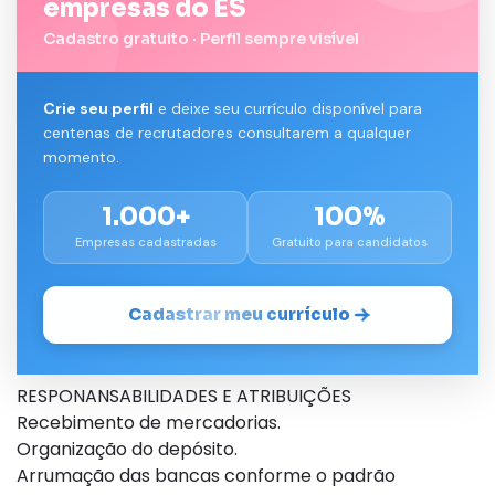
empresas do ES
Cadastro gratuito · Perfil sempre visível
Crie seu perfil
e deixe seu currículo disponível para
centenas de recrutadores consultarem a qualquer
momento.
1.000+
100%
Empresas cadastradas
Gratuito para candidatos
Cadastrar meu currículo
RESPONANSABILIDADES E ATRIBUIÇÕES
Recebimento de mercadorias.
Organização do depósito.
Arrumação das bancas conforme o padrão