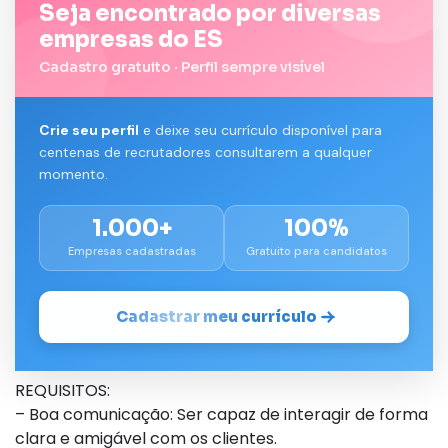
Seja encontrado por diversas
empresas do ES
Cadastro gratuito · Perfil sempre visível
Crie seu perfil
e deixe seu currículo disponível para
centenas de recrutadores consultarem a qualquer
momento.
1.000+
100%
Empresas cadastradas
Gratuito para candidatos
Cadastrar meu currículo
REQUISITOS:
– Boa comunicação: Ser capaz de interagir de forma
clara e amigável com os clientes.