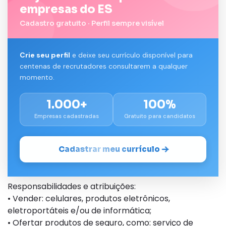
empresas do ES
Cadastro gratuito · Perfil sempre visível
Crie seu perfil
e deixe seu currículo disponível para
centenas de recrutadores consultarem a qualquer
momento.
1.000+
100%
Empresas cadastradas
Gratuito para candidatos
Cadastrar meu currículo
Responsabilidades e atribuições:
• Vender: celulares, produtos eletrônicos,
eletroportáteis e/ou de informática;
• Ofertar produtos de seguro, como: serviço de