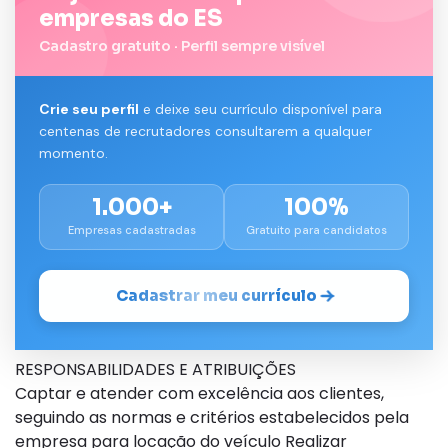
empresas do ES
Cadastro gratuito · Perfil sempre visível
Crie seu perfil
e deixe seu currículo disponível para
centenas de recrutadores consultarem a qualquer
momento.
1.000+
100%
Empresas cadastradas
Gratuito para candidatos
Cadastrar meu currículo
RESPONSABILIDADES E ATRIBUIÇÕES
Captar e atender com excelência aos clientes,
seguindo as normas e critérios estabelecidos pela
empresa para locação do veículo Realizar