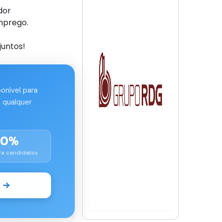
dor
mprego.
juntos!
ponível para
 qualquer
00%
ra candidatos
o