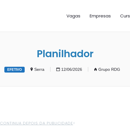
GAS ES
Vagas
Empresas
Curs
Planilhador
Serra
12/06/2026
Grupo RDG
EFETIVO
>CONTINUA DEPOIS DA PUBLICIDADE
<