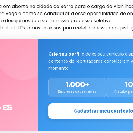
m aberto na cidade de Serra para o cargo de Planilha
s da vaga e como se candidatar a essa oportunidade de e
e desejamos boa sorte nesse processo seletivo.
tratado! Estamos ansiosos para celebrar essa conquista 
Crie seu perfil
e deixe seu currículo dis
centenas de recrutadores consultarem a
momento.
1.000+
1
Empresas cadastradas
Gratuito pa
 ES
Cadastrar meu currícul