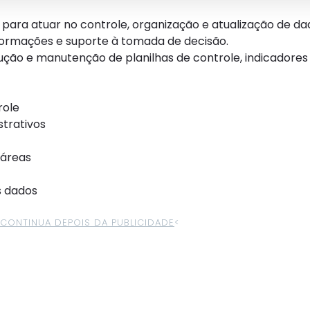
ara atuar no controle, organização e atualização de da
nformações e suporte à tomada de decisão.
ução e manutenção de planilhas de controle, indicadores 
role
strativos
 áreas
s dados
>CONTINUA DEPOIS DA PUBLICIDADE
<