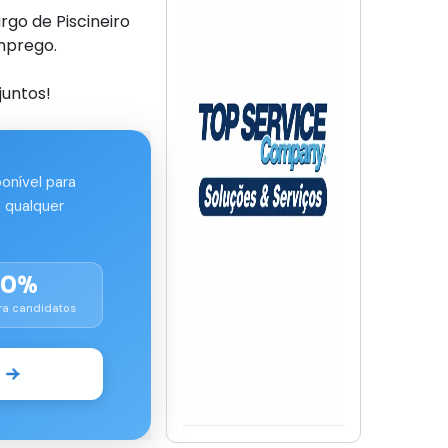
go de Piscineiro
mprego.
juntos!
ponível para
 qualquer
00%
ra candidatos
o