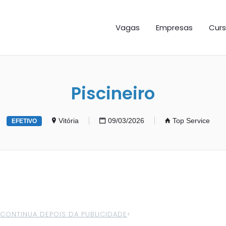
GAS ES
Vagas
Empresas
Curs
Piscineiro
Vitória
09/03/2026
Top Service
EFETIVO
>CONTINUA DEPOIS DA PUBLICIDADE
<