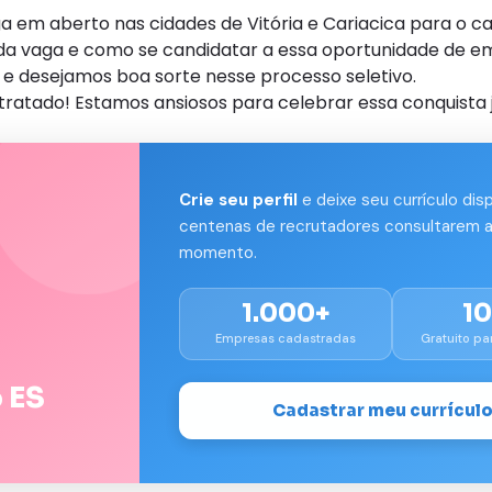
em aberto nas cidades de Vitória e Cariacica para o car
s da vaga e como se candidatar a essa oportunidade de e
e desejamos boa sorte nesse processo seletivo.
tratado! Estamos ansiosos para celebrar essa conquista 
Crie seu perfil
e deixe seu currículo dis
centenas de recrutadores consultarem a
momento.
1.000+
1
Empresas cadastradas
Gratuito pa
 ES
Cadastrar meu currícul