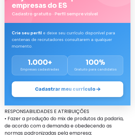
empresas do ES
Cadastro gratuito · Perfil sempre visível
Crie seu perfil
e deixe seu currículo disponível para
centenas de recrutadores consultarem a qualquer
momento.
1.000+
100%
Empresas cadastradas
Gratuito para candidatos
Cadastrar meu currículo
RESPONSABILIDADES E ATRIBUIÇÕES
• Fazer a produção do mix de produtos da padaria,
de acordo com a demanda e obedecendo as
normas padronizadas pela empresa;