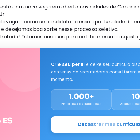
á com nova vaga em aberto nas cidades de Cariacica, 
Jr
s da vaga e como se candidatar a essa oportunidade de e
e desejamos boa sorte nesse processo seletivo.
tratado! Estamos ansiosos para celebrar essa conquista 
Crie seu perfil
e deixe seu currículo dis
centenas de recrutadores consultarem a
momento.
1.000+
1
Empresas cadastradas
Gratuito pa
 ES
Cadastrar meu currícul