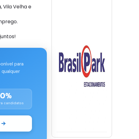
Vila Velha e
mprego.
juntos!
ponível para
 qualquer
00%
ra candidatos
o