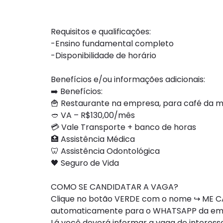
Requisitos e qualificações:
-Ensino fundamental completo
-Disponibilidade de horário
Benefícios e/ou informações adicionais:
➡️ Benefícios:
🍟 Restaurante na empresa, para café da 
🥙 VA – R$130,00/mês
💳 Vale Transporte + banco de horas
🏥 Assistência Médica
🦷 Assistência Odontológica
🖤 Seguro de Vida
COMO SE CANDIDATAR A VAGA?
Clique no botão VERDE com o nome ↪ ME CA
automaticamente para o WHATSAPP da e
Lá você deverá informar a vaga de interesse