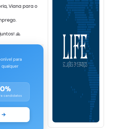
ia, Viana para o
mprego.
untos! 🙏
ponível para
 qualquer
00%
ra candidatos
o