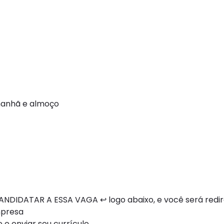
manhã e almoço
NDIDATAR A ESSA VAGA ↩ logo abaixo, e você será redi
mpresa
 e enviar seu currículo.