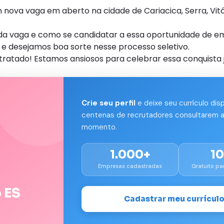
ova vaga em aberto na cidade de Cariacica, Serra, Vitór
s da vaga e como se candidatar a essa oportunidade de e
e desejamos boa sorte nesse processo seletivo.
tratado! Estamos ansiosos para celebrar essa conquista j
Crie seu perfil
e deixe seu currículo dis
centenas de recrutadores consultarem a
momento.
1.000+
1
Empresas cadastradas
Gratuito pa
 ES
Cadastrar meu currícul