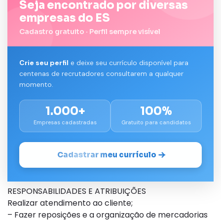
Seja encontrado por diversas
empresas do ES
Cadastro gratuito · Perfil sempre visível
Crie seu perfil
e deixe seu currículo disponível para
centenas de recrutadores consultarem a qualquer
momento.
1.000+
100%
Empresas cadastradas
Gratuito para candidatos
Cadastrar meu currículo
RESPONSABILIDADES E ATRIBUIÇÕES
Realizar atendimento ao cliente;
– Fazer reposições e a organização de mercadorias