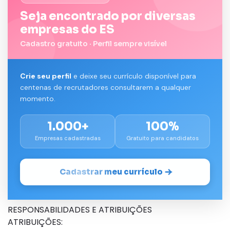
Seja encontrado por diversas
empresas do ES
Cadastro gratuito · Perfil sempre visível
Crie seu perfil
e deixe seu currículo disponível para
centenas de recrutadores consultarem a qualquer
momento.
1.000+
100%
Empresas cadastradas
Gratuito para candidatos
Cadastrar meu currículo
RESPONSABILIDADES E ATRIBUIÇÕES
ATRIBUIÇÕES: