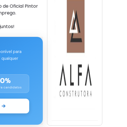
e Oficial Pintor
mprego.
juntos!
ponível para
 qualquer
00%
ra candidatos
o