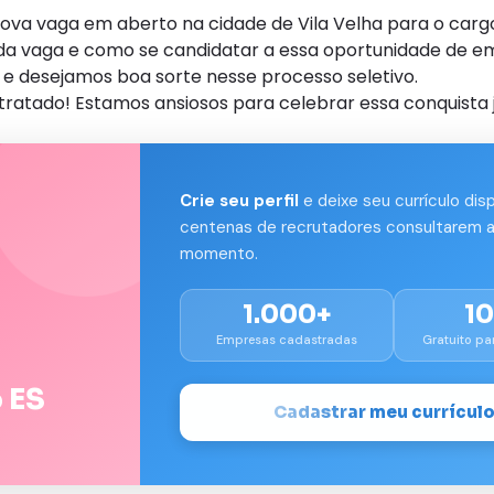
vaga em aberto na cidade de Vila Velha para o cargo d
s da vaga e como se candidatar a essa oportunidade de e
e desejamos boa sorte nesse processo seletivo.
tratado! Estamos ansiosos para celebrar essa conquista 
Crie seu perfil
e deixe seu currículo dis
centenas de recrutadores consultarem a
momento.
1.000+
1
Empresas cadastradas
Gratuito pa
 ES
Cadastrar meu currícul