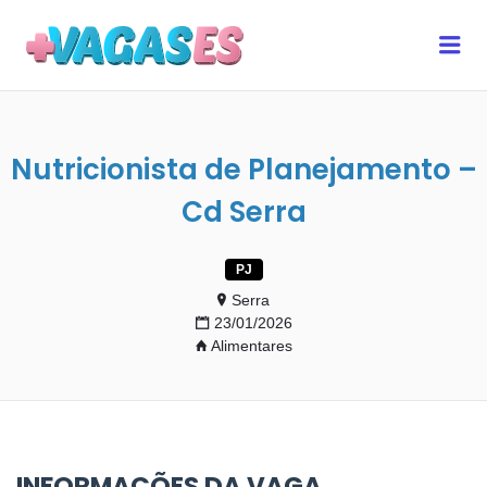
MAIS VAGAS ES
Me
Nutricionista de Planejamento –
Cd Serra
PJ
Serra
23/01/2026
Alimentares
INFORMAÇÕES DA VAGA