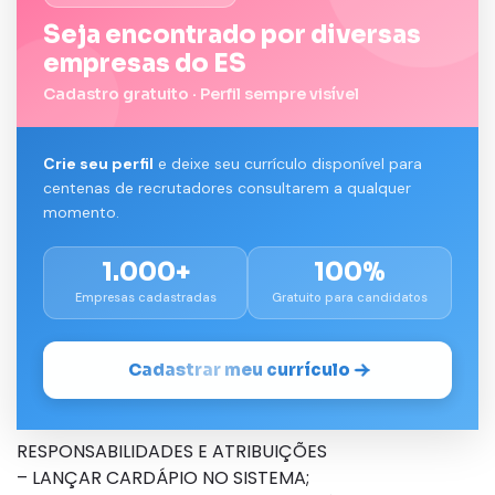
Seja encontrado por diversas
empresas do ES
Cadastro gratuito · Perfil sempre visível
Crie seu perfil
e deixe seu currículo disponível para
centenas de recrutadores consultarem a qualquer
momento.
1.000+
100%
Empresas cadastradas
Gratuito para candidatos
Cadastrar meu currículo
RESPONSABILIDADES E ATRIBUIÇÕES
– LANÇAR CARDÁPIO NO SISTEMA;