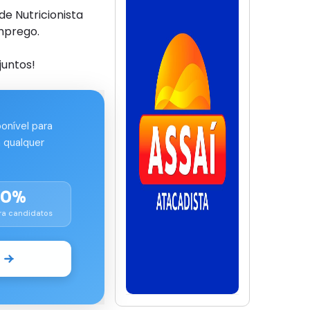
e Nutricionista
mprego.
juntos!
ponível para
 qualquer
00%
ra candidatos
o