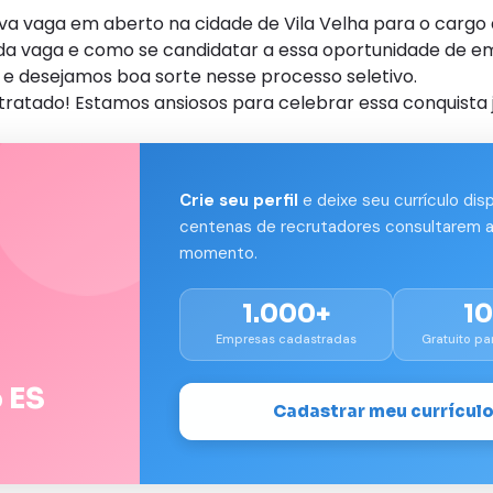
vaga em aberto na cidade de Vila Velha para o cargo d
s da vaga e como se candidatar a essa oportunidade de e
e desejamos boa sorte nesse processo seletivo.
tratado! Estamos ansiosos para celebrar essa conquista 
Crie seu perfil
e deixe seu currículo dis
centenas de recrutadores consultarem a
momento.
1.000+
1
Empresas cadastradas
Gratuito pa
 ES
Cadastrar meu currícul