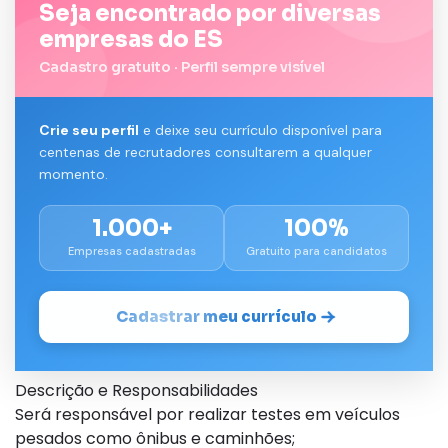
Seja encontrado por diversas
empresas do ES
Cadastro gratuito · Perfil sempre visível
Crie seu perfil
e deixe seu currículo disponível para
centenas de recrutadores consultarem a qualquer
momento.
1.000+
100%
Empresas cadastradas
Gratuito para candidatos
Cadastrar meu currículo
Descrição e Responsabilidades
Será responsável por realizar testes em veículos
pesados como ônibus e caminhões;