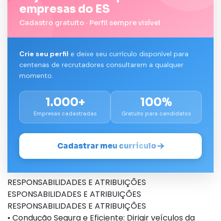
empresas do ES
Cadastro gratuito · Perfil sempre visível
Crie seu perfil
e deixe seu currículo disponível para
centenas de recrutadores consultarem a qualquer
momento.
1.000+
100%
Empresas cadastradas
Gratuito para candidatos
Cadastrar meu currículo
RESPONSABILIDADES E ATRIBUIÇÕES
ESPONSABILIDADES E ATRIBUIÇÕES
RESPONSABILIDADES E ATRIBUIÇÕES
• Condução Segura e Eficiente: Dirigir veículos da