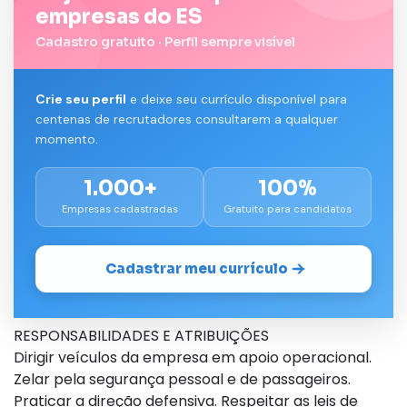
empresas do ES
Cadastro gratuito · Perfil sempre visível
Crie seu perfil
e deixe seu currículo disponível para
centenas de recrutadores consultarem a qualquer
momento.
1.000+
100%
Empresas cadastradas
Gratuito para candidatos
Cadastrar meu currículo
RESPONSABILIDADES E ATRIBUIÇÕES
Dirigir veículos da empresa em apoio operacional.
Zelar pela segurança pessoal e de passageiros.
Praticar a direção defensiva. Respeitar as leis de