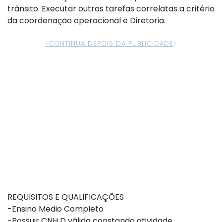
trânsito. Executar outras tarefas correlatas a critério
da coordenação operacional e Diretoria.
>CONTINUA DEPOIS DA PUBLICIDADE
<
REQUISITOS E QUALIFICAÇÕES
-Ensino Medio Completo
-Possuir CNH D válida constando atividade