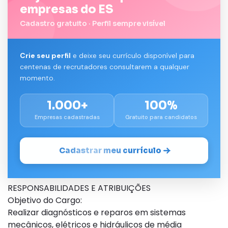
empresas do ES
Cadastro gratuito · Perfil sempre visível
Crie seu perfil
e deixe seu currículo disponível para
centenas de recrutadores consultarem a qualquer
momento.
1.000+
100%
Empresas cadastradas
Gratuito para candidatos
Cadastrar meu currículo
RESPONSABILIDADES E ATRIBUIÇÕES
Objetivo do Cargo:
Realizar diagnósticos e reparos em sistemas
mecânicos, elétricos e hidráulicos de média