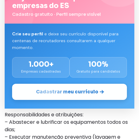
empresas do ES
Cadastro gratuito · Perfil sempre visível
Crie seu perfil
e deixe seu currículo disponível para
centenas de recrutadores consultarem a qualquer
momento.
1.000+
100%
Empresas cadastradas
Gratuito para candidatos
Cadastrar meu currículo
Responsabilidades e atribuições:
– Abastecer e lubrificar os equipamentos todos os
dias;
– Executar manutenção preventiva (lavagem e