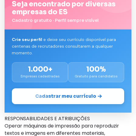
Seja encontrado por diversas
empresas do ES
Cadastro gratuito · Perfil sempre visível
Crie seu perfil
e deixe seu currículo disponível para
centenas de recrutadores consultarem a qualquer
momento.
1.000+
100%
Empresas cadastradas
Gratuito para candidatos
Cadastrar meu currículo
RESPONSABILIDADES E ATRIBUIÇÕES
Operar máquinas de impressão para reproduzir
textos e imagens em diferentes materiais,