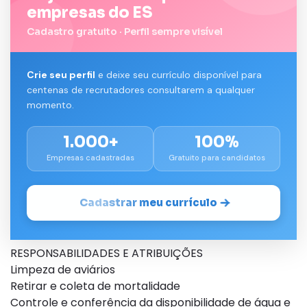
empresas do ES
Cadastro gratuito · Perfil sempre visível
Crie seu perfil
e deixe seu currículo disponível para
centenas de recrutadores consultarem a qualquer
momento.
1.000+
100%
Empresas cadastradas
Gratuito para candidatos
Cadastrar meu currículo
RESPONSABILIDADES E ATRIBUIÇÕES
Limpeza de aviários
Retirar e coleta de mortalidade
Controle e conferência da disponibilidade de água e