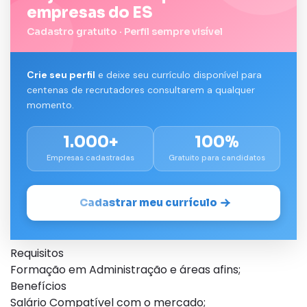
empresas do ES
Cadastro gratuito · Perfil sempre visível
Crie seu perfil
e deixe seu currículo disponível para
centenas de recrutadores consultarem a qualquer
momento.
1.000+
100%
Empresas cadastradas
Gratuito para candidatos
Cadastrar meu currículo
Requisitos
Formação em Administração e áreas afins;
Benefícios
Salário Compatível com o mercado;